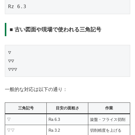
■ 古い図面や現場で使われる三角記号
▽

▽▽

一般的な対応は以下の通り：
三角記号
目安の面粗さ
作業
▽
Ra 6.3
旋盤・フライス切削
▽▽
Ra 3.2
切削精度を上げる