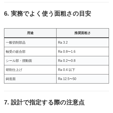
6. 実務でよく使う面粗さの目安
用途
推奨面粗さ
一般切削部品
Ra 3.2
軸受の嵌合部
Ra 0.8〜1.6
シール部・摺動面
Ra 0.2〜0.8
研削仕上げ
Ra 0.4 以下
鋳造面
Ra 12.5〜50
7. 設計で指定する際の注意点