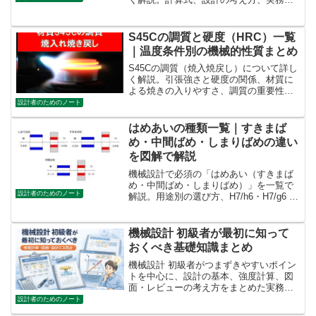
の注意点まで機械設計者向けに整理。
S45Cの調質と硬度（HRC）一覧
｜温度条件別の機械的性質まとめ
S45Cの調質（焼入焼戻し）について詳し
く解説。引張強さと硬度の関係、材質に
よる焼きの入りやすさ、調質の重要性、
基準調質硬度HRC20±3の設定方法を紹介
設計者のためのノート
します。
はめあいの種類一覧｜すきまば
め・中間ばめ・しまりばめの違い
を図解で解説
機械設計で必須の「はめあい（すきまば
め・中間ばめ・しまりばめ）」を一覧で
設計者のためのノート
解説。用途別の選び方、H7/h6・H7/g6 な
ど代表的な組み合わせも紹介。設計初心
者から実務者まで役立つ基礎資料。
機械設計 初級者が最初に知って
おくべき基礎知識まとめ
機械設計 初級者がつまずきやすいポイン
トを中心に、設計の基本、強度計算、図
面・レビューの考え方をまとめた実務向
け基礎解説記事です。
設計者のためのノート