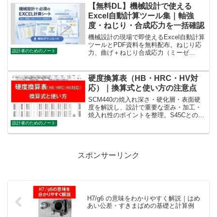
【無料DL】機械設計で使える
Excel自動計算ツール集｜軸強
度・ねじり・合成応力を一括確認
機械設計の現場で即使えるExcel自動計算
ツールとPDF資料を無料配布。ねじり応
設計者のためのノート
力、曲げ＋ねじり合成応力（ミーゼ
ス）、軸径判定、設計レビュー用出力シ
ートまで網羅。
硬度換算表（HB・HRC・HV対
応）｜換算式と使い方の注意点
SCM440の焼入れ深さ・硬化層・表面硬
度を解説し、設計で重要な歪み・加工・
焼入れ性のポイントを整理。S45Cとの比
較も含め、高強度部品の材料選定に役立
設計者のためのノート
つ実務記事です
スポンサーリンク
H7/g6 の意味をわかりやすく解説｜はめ
あい公差・すきまばめの基礎と計算例