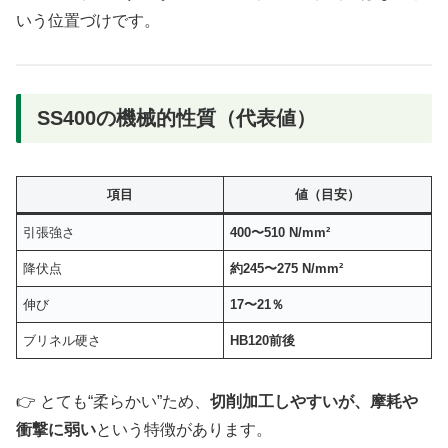
いう位置づけです。
SS400の機械的性質（代表値）
項目
値（目安）
引張強さ
400〜510 N/mm²
降伏点
約245〜275 N/mm²
伸び
17〜21％
ブリネル硬さ
HB120前後
👉 とても“柔らかい”ため、
切削加工しやすいが、摩耗や
衝撃に弱い
という特徴があります。