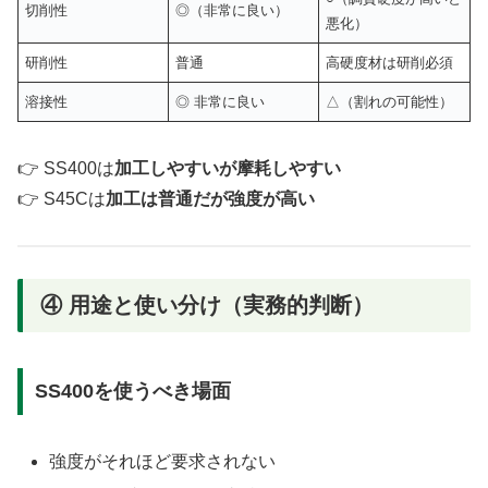
切削性
◎（非常に良い）
悪化）
研削性
普通
高硬度材は研削必須
溶接性
◎ 非常に良い
△（割れの可能性）
👉 SS400は
加工しやすいが摩耗しやすい
👉 S45Cは
加工は普通だが強度が高い
④ 用途と使い分け（実務的判断）
SS400を使うべき場面
強度がそれほど要求されない