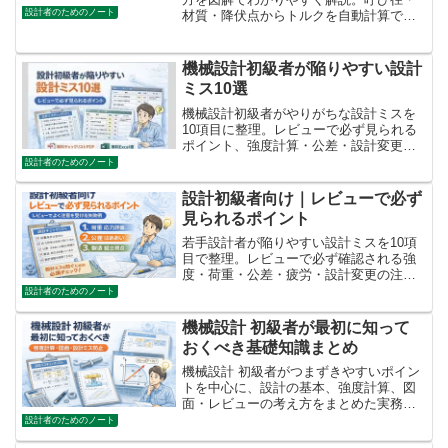
設計者のためのノート
材質・降伏点からトルクを自動計算でき
るExcelシートを無料ダウンロードできま
す。設計・整備・技術者必見。
機械設計初級者が陥りやすい設計
ミス10選
機械設計初級者がやりがちな設計ミスを
10項目に整理。レビューで必ず見られる
ポイント、強度計算・公差・設計変更の
注意点を実務目線で解説します。
設計者のためのノート
設計初級者向け｜レビューで必ず
見られるポイント
若手設計者が陥りやすい設計ミスを10項
目で整理。レビューで必ず確認される強
度・荷重・公差・疲労・設計変更の注意
点を、チェックリストPDFとExcel表付き
設計者のためのノート
で解説します。
機械設計 初級者が最初に知って
おくべき基礎知識まとめ
機械設計 初級者がつまずきやすいポイン
トを中心に、設計の基本、強度計算、図
面・レビューの考え方をまとめた実務向
け基礎解説記事です。
設計者のためのノート