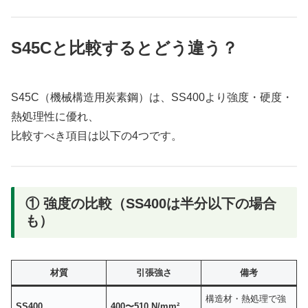
S45Cと比較するとどう違う？
S45C（機械構造用炭素鋼）は、SS400より強度・硬度・
熱処理性に優れ、
比較すべき項目は以下の4つです。
① 強度の比較（SS400は半分以下の場合
も）
材質
引張強さ
備考
構造材・熱処理で強
SS400
400〜510 N/mm²