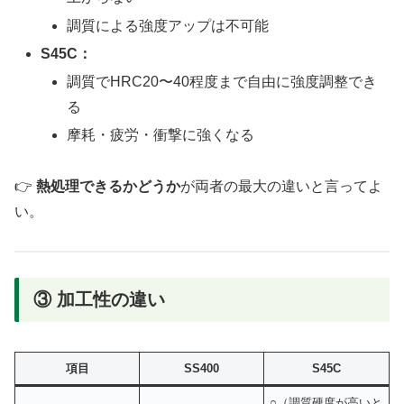
調質による強度アップは不可能
S45C：
調質でHRC20〜40程度まで自由に強度調整でき
る
摩耗・疲労・衝撃に強くなる
👉
熱処理できるかどうか
が両者の最大の違いと言ってよ
い。
③ 加工性の違い
項目
SS400
S45C
○（調質硬度が高いと