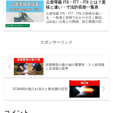
公差等級 IT6・IT7・IT8 とは？意
味と違い・寸法許容差一覧表
公差等級 IT6・IT7・IT8 の意味や違い
を、一覧表と実例でわかりやすく解説。
はめあい公差との関係、加工精度の目
安、設計での使い分けまで実務に役立つ
設計者のためのノート
内容をまとめています。
スポンサーリンク
溶接脚長の最小値の重要性：スミ肉溶接
と全溶接の基準
SCM440の焼入れ深さと硬化層の目安
コメント