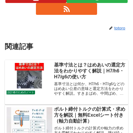
totoro
関連記事
基準寸法とは？はめあいの選定方
法をわかりやすく解説｜H7/h6・
H7/g6の使い方
基準寸法とは何か、H7/h6・H7/g6などの
はめあい公差の意味と選定方法をわかり
設計者のためのノート
やすく解説。すきまばめ、中間ばめ、し
まりばめの違いを10mmの具体例で実務
的に説明した技術記事です。
ボルト締付トルクの計算式・求め
方を解説｜無料Excelシート付き
（軸力自動計算）
ボルト締付トルクの計算式や軸力の求め
方を図解でわかりやすく解説。呼び径・