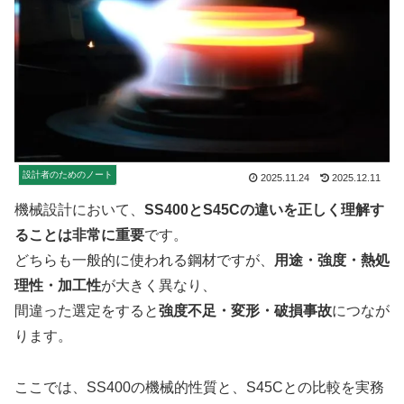
設計者のためのノート
2025.11.24
2025.12.11
機械設計において、
SS400とS45Cの違いを正しく理解す
ることは非常に重要
です。
どちらも一般的に使われる鋼材ですが、
用途・強度・熱処
理性・加工性
が大きく異なり、
間違った選定をすると
強度不足・変形・破損事故
につなが
ります。
ここでは、SS400の機械的性質と、S45Cとの比較を実務