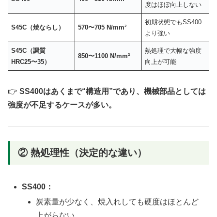
度はほぼ向上しない
初期状態でもSS400
S45C（焼ならし）
570〜705 N/mm²
より強い
S45C（調質
熱処理で大幅な強度
850〜1100 N/mm²
HRC25〜35）
向上が可能
👉
SS400はあくまで“構造用”であり、機械部品としては
強度が不足するケースが多い。
② 熱処理性（決定的な違い）
SS400：
炭素量が少なく、焼入れしても硬度はほとんど
上がらない